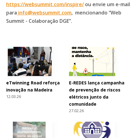
https://websummit.com/inspire/
ou envie um e-mail
para
info@websummit.com
, mencionando “Web
Summit - Colaboração DGE”.
eTwinning Road reforça
E-REDES lança campanha
inovação na Madeira
de prevenção de riscos
12.03.26
elétricos junto da
comunidade
27.02.26