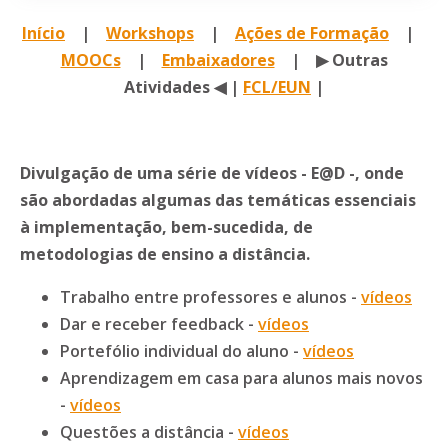
Início
|
Workshops
|
Ações de Formação
|
MOOCs
|
Embaixadores
| ▶ Outras
Atividades ◀ |
FCL/EUN
|
Divulgação de uma série de vídeos - E@D -, onde
são abordadas algumas das temáticas essenciais
à implementação, bem-sucedida, de
metodologias de ensino a distância.
Trabalho entre professores e alunos -
vídeos
Dar e receber feedback -
vídeos
Portefólio individual do aluno -
vídeos
Aprendizagem em casa para alunos mais novos
-
vídeos
Questões a distância -
vídeos