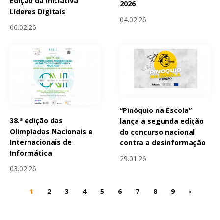
Edição da Iniciativa
2026
Líderes Digitais
04.02.26
06.02.26
“Pinóquio na Escola”
38.ª edição das
lança a segunda edição
Olimpíadas Nacionais e
do concurso nacional
Internacionais de
contra a desinformação
Informática
29.01.26
03.02.26
1
2
3
4
5
6
7
8
9
›