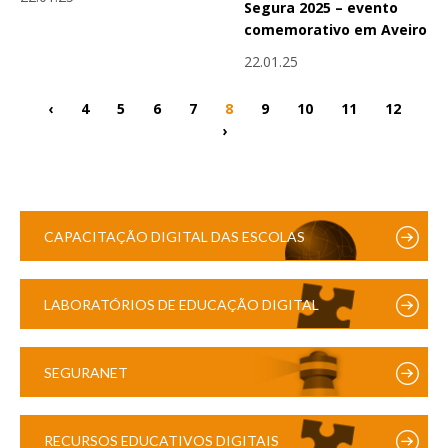
Segura 2025 – evento
comemorativo em Aveiro
22.01.25
‹
4
5
6
7
8
9
10
11
12
›
CAPACITAÇÃO DIGITAL DAS ESCOLAS
LABORATÓRIOS DE EDUCAÇÃO DIGITAL
SEGURANET
RECURSOS EDUCATIVOS DIGITAIS