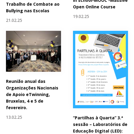
in school-MOOC -Massive
Trabalho de Combate ao
Open Online Course
Bullying nas Escolas
19.02.25
21.02.25
Reunião anual das
Organizações Nacionais
de Apoio eTwinning,
Bruxelas, 4 e 5 de
fevereiro.
13.02.25
“Partilhas à Quarta” 3.ª
sessão – Laboratórios de
Educação Digital (LED):