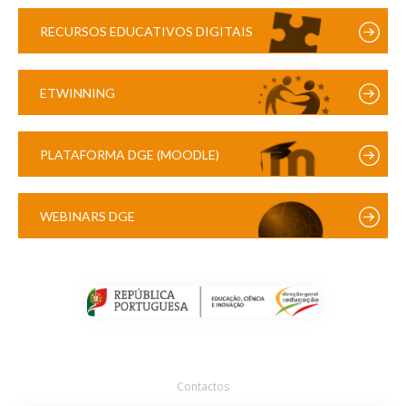
RECURSOS EDUCATIVOS DIGITAIS
ETWINNING
PLATAFORMA DGE (MOODLE)
WEBINARS DGE
Contactos