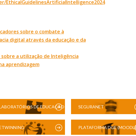
/EthicalGuidelinesArtificialIntelligence2024
ucadores sobre o combate à
cia digital através da educação e da
obre a utilização de Inteligência
e na aprendizagem
LABORATÓRIOS DE EDUCAÇÃO
SEGURANET
DIGITAL
ETWINNING
PLATAFORMA DGE (MOODLE