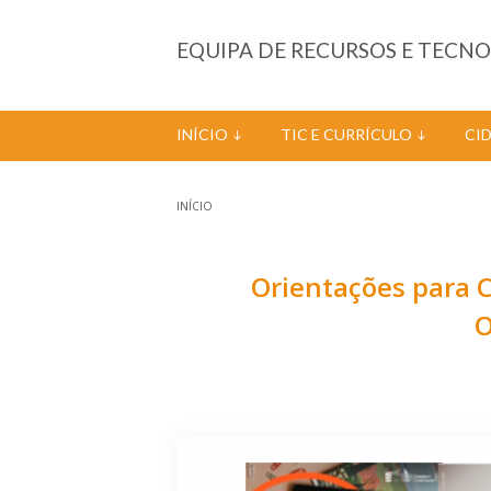
Passar para o conteúdo principal
EQUIPA DE RECURSOS E TECN
INÍCIO
TIC E CURRÍCULO
CI
INÍCIO
Está aqui
Orientações para C
O