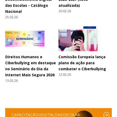
das Escolas - Catálogo
atualizada)
20.02.26
Nacional
25.02.26
Direitos Humanos e
Comissão Europeia lança
Ciberbullying em destaque
plano de ação para
no Seminário do Dia da
combater o Ciberbullying
12.02.26
Internet Mais Segura 2026
13.02.26
CAPACITAÇÃO DIGITAL DAS ESCOLAS