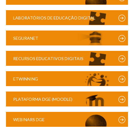
LABORATÓRIOS DE EDUCAÇÃO DIGITAL
SEGURANET
RECURSOS EDUCATIVOS DIGITAIS
ETWINNING
PLATAFORMA DGE (MOODLE)
WEBINARS DGE