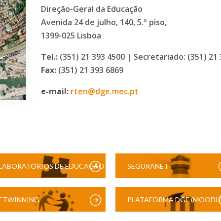
Direção-Geral da Educação
Avenida 24 de julho, 140, 5.º piso,
1399-025 Lisboa
Tel.:
(351) 21 393 4500 | Secretariado: (351) 21
Fax:
(351) 21 393 6869
e-mail:
rten@dge.mec.pt
LABORATÓRIOS DE EDUCAÇÃO
SEGURANET
DIGITAL
ETWINNING
PLATAFORMA DGE (MOODLE