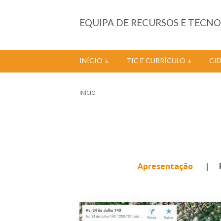
Passar para o conteúdo principal
EQUIPA DE RECURSOS E TECN
INÍCIO
TIC E CURRÍCULO
CI
INÍCIO
Está aqui
Apresentação
| Rá