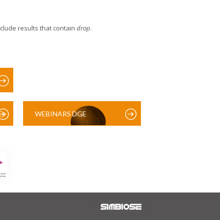
xclude results that contain
drop
.
)
WEBINARS DGE