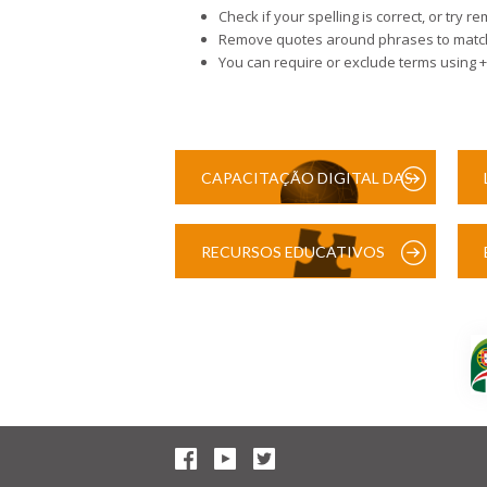
Check if your spelling is correct, or try re
Remove quotes around phrases to match
You can require or exclude terms using +
CAPACITAÇÃO DIGITAL DAS
ESCOLAS
RECURSOS EDUCATIVOS
DIGITAIS