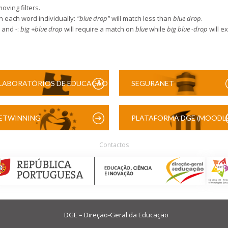
moving filters.
 each word individually:
"blue drop"
will match less than
blue drop
.
 and -:
big +blue drop
will require a match on
blue
while
big blue -drop
will e
LABORATÓRIOS DE EDUCAÇÃO
SEGURANET
DIGITAL
ETWINNING
PLATAFORMA DGE (MOODLE
Contactos
DGE – Direção-Geral da Educação