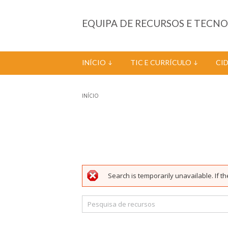
Passar para o conteúdo principal
EQUIPA DE RECURSOS E TECN
INÍCIO
TIC E CURRÍCULO
CI
INÍCIO
Está aqui
Search is temporarily unavailable. If th
Mensagem de erro